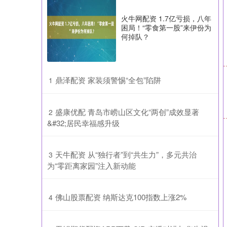
火牛网配资 1.7亿亏损，八年
困局！“零食第一股”来伊份为
何掉队？
​鼎泽配资 家装须警惕“全包”陷阱
1
​盛康优配 青岛市崂山区文化“两创”成效显著
2
&#32;居民幸福感升级
​天牛配资 从“独行者”到“共生力”，多元共治
3
为“零距离家园”注入新动能
​佛山股票配资 纳斯达克100指数上涨2%
4